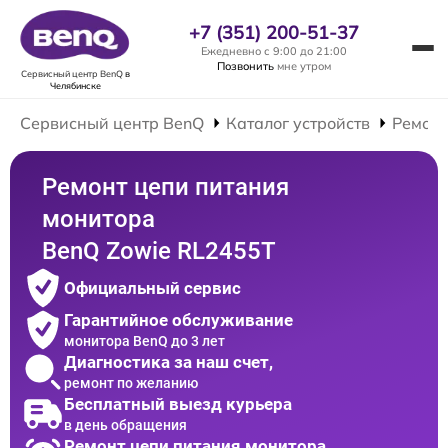
+7 (351) 200-51-37
Ежедневно с 9:00 до 21:00
Позвонить
мне утром
Сервисный центр BenQ
в
Челябинске
Сервисный центр BenQ
Каталог устройств
Ремонт
Ремонт цепи питания
монитора
BenQ Zowie RL2455T
Официальный сервис
Гарантийное обслуживание
монитора BenQ до 3 лет
Диагностика за наш счет,
ремонт по желанию
Бесплатный выезд курьера
в день обращения
Ремонт цепи питания монитора