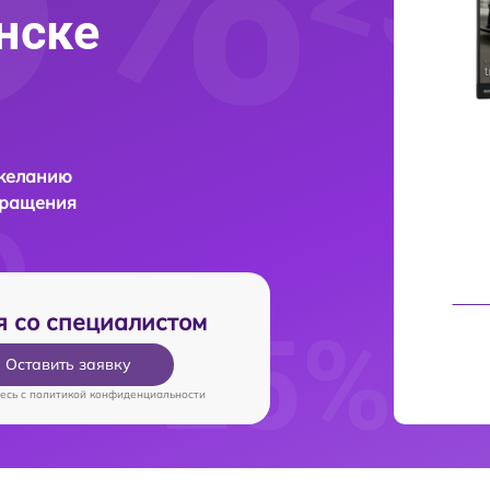
нске
 желанию
бращения
я со специалистом
Оставить заявку
есь c
политикой конфиденциальности