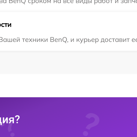
ва BenQ сроком на все виды работ и запч
сти
ашей техники BenQ, и курьер доставит ее
ция?