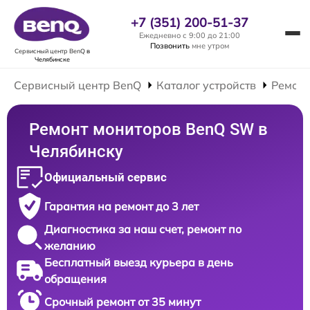
+7 (351) 200-51-37
Ежедневно с 9:00 до 21:00
Позвонить
мне утром
Сервисный центр BenQ
в
Челябинске
Сервисный центр BenQ
Каталог устройств
Ремонт
Ремонт мониторов BenQ SW в
Челябинску
Официальный сервис
Гарантия на ремонт до 3 лет
Диагностика за наш счет, ремонт по
желанию
Бесплатный выезд курьера в день
обращения
Срочный ремонт от 35 минут