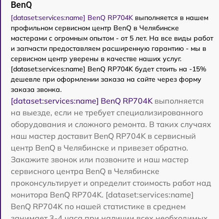
BenQ
[dataset:services:name] BenQ RP704K
выполняется в нашем
профильном сервисном центр BenQ в Челябинске
мастерами с огромным опытом - от 5 лет. На все виды работ
и запчасти предоставляем расширенную гарантию - мы в
сервисном центр уверены в качестве наших услуг.
[dataset:services:name] BenQ RP704K будет стоить на -15%
дешевле при оформлении заказа на сайте через форму
заказа звонка.
[dataset:services:name] BenQ RP704K
выполняется
на выезде, если не требует специализированного
оборудования и сложного ремонта. В таких случаях
наш мастер доставит BenQ RP704K в сервисный
центр BenQ в Челябинске и привезет обратно.
Закажите звонок или позвоните и наш мастер
сервисного центра BenQ в Челябинске
проконсультирует и определит стоимость работ над
монитора BenQ RP704K. [dataset:services:name]
BenQ RP704K по нашей статистике в среднем
занимает 3-4 часа при наличии всех необходимых