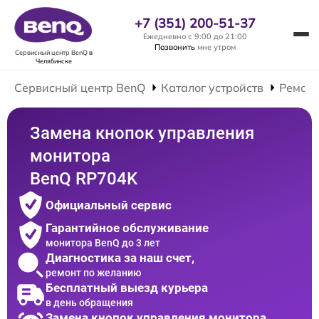
+7 (351) 200-51-37
Ежедневно с 9:00 до 21:00
Позвонить
мне утром
Сервисный центр BenQ
в
Челябинске
Сервисный центр BenQ
Каталог устройств
Ремонт
Замена кнопок управления
монитора
BenQ RP704K
Официальный сервис
Гарантийное обслуживание
монитора BenQ до 3 лет
Диагностика за наш счет,
ремонт по желанию
Бесплатный выезд курьера
в день обращения
Замена кнопок управления монитора