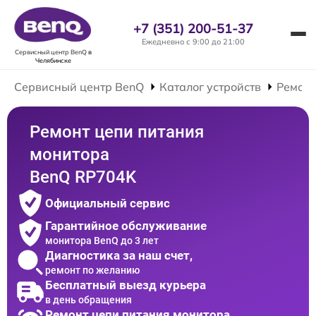
+7 (351) 200-51-37
Ежедневно с 9:00 до 21:00
Сервисный центр BenQ
в
Челябинске
Сервисный центр BenQ
Каталог устройств
Ремонт
Ремонт цепи питания
монитора
BenQ RP704K
Официальный сервис
Гарантийное обслуживание
монитора BenQ до 3 лет
Диагностика за наш счет,
ремонт по желанию
Бесплатный выезд курьера
в день обращения
Ремонт цепи питания монитора