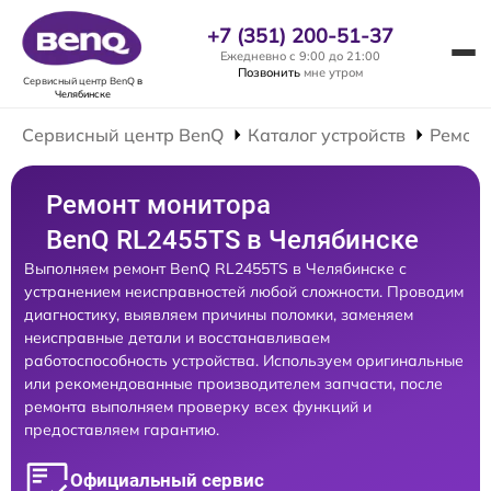
+7 (351) 200-51-37
Ежедневно с 9:00 до 21:00
Позвонить
мне утром
Сервисный центр BenQ
в
Челябинске
Сервисный центр BenQ
Каталог устройств
Ремонт
Ремонт монитора
BenQ RL2455TS в Челябинске
Выполняем ремонт BenQ RL2455TS в Челябинске с
устранением неисправностей любой сложности. Проводим
диагностику, выявляем причины поломки, заменяем
неисправные детали и восстанавливаем
работоспособность устройства. Используем оригинальные
или рекомендованные производителем запчасти, после
ремонта выполняем проверку всех функций и
предоставляем гарантию.
Официальный сервис