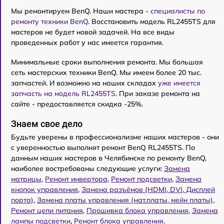
Мы ремонтируем BenQ. Наши мастера -
специалисты по
ремонту техники BenQ
. Восстановить модель RL2455TS для
мастеров не будет новой задачей. На все виды
проведенных работ у нас имеется гарантия.
Минимальные сроки выполнения ремонта. Мы большая
сеть мастерских техники BenQ. Мы имеем более 20 тыс.
запчастей. И возможно на наших складах
уже имеется
запчасть на модель RL2455TS
. При заказе ремонта на
сайте - предоставляется скидка -25%.
Знаем свое дело
Будьте уверены в профессионализме наших мастеров - они
с уверенностью выполнят ремонт BenQ RL2455TS. По
данным наших мастеров в Челябинске по ремонту BenQ,
наиболее востребованы следующие услуги:
Замена
матрицы
,
Ремонт инвертора
,
Ремонт подсветки
,
Замена
кнопок управления
,
Замена разъёмов (HDMI, DVI, Дисплей
порта)
,
Замена платы управления (мат.платы, мейн платы)
,
Ремонт цепи питания
,
Прошивка блока управления
,
Замена
лампы подсветки
,
Ремонт блока управления
.