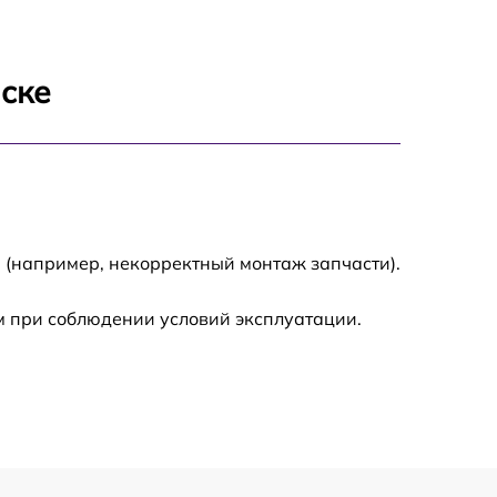
1400 р
нске
700 р
1500 р
1900 р
 (например, некорректный монтаж запчасти).
м при соблюдении условий эксплуатации.