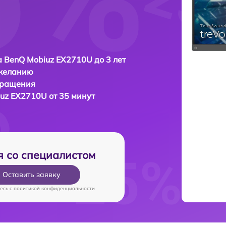
 BenQ Mobiuz EX2710U до 3 лет
 желанию
бращения
uz EX2710U от 35 минут
я со специалистом
Оставить заявку
есь c
политикой конфиденциальности