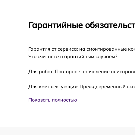
EX2710U
Замена лампы подсветки BenQ Mobiuz
EX2710U
Гарантийные обязательст
Ремонт блока управления BenQ Mobiuz
EX2710U
Замена блока питания BenQ Mobiuz
Гарантия от сервиса: на смонтированные к
EX2710U
Что считается гарантийным случаем?
Замена электронных компонентов BenQ
Mobiuz EX2710U
Для работ: Повторное проявление неисправ
Для комплектующих: Преждевременный выход
Показать полностью