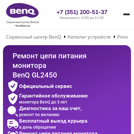
+7 (351) 200-51-37
Ежедневно с 9:00 до 21:00
Сервисный центр BenQ
в
Челябинске
Сервисный центр BenQ
Каталог устройств
Ремонт
Ремонт цепи питания
монитора
BenQ GL2450
Официальный сервис
Гарантийное обслуживание
монитора BenQ до 3 лет
Диагностика за наш счет,
ремонт по желанию
Бесплатный выезд курьера
в день обращения
Ремонт цепи питания монитора