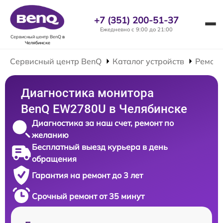
+7 (351) 200-51-37
Ежедневно с 9:00 до 21:00
Сервисный центр BenQ
в
Челябинске
Сервисный центр BenQ
Каталог устройств
Ремонт
Диагностика монитора
BenQ EW2780U в Челябинске
Диагностика за наш счет, ремонт по
желанию
Бесплатный выезд курьера в день
обращения
Гарантия на ремонт до 3 лет
Срочный ремонт от 35 минут