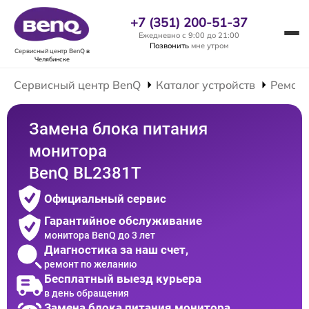
+7 (351) 200-51-37
Ежедневно с 9:00 до 21:00
Позвонить
мне утром
Сервисный центр BenQ
в
Челябинске
Сервисный центр BenQ
Каталог устройств
Ремонт
Замена блока питания
монитора
BenQ BL2381T
Официальный сервис
Гарантийное обслуживание
монитора BenQ до 3 лет
Диагностика за наш счет,
ремонт по желанию
Бесплатный выезд курьера
в день обращения
Замена блока питания монитора